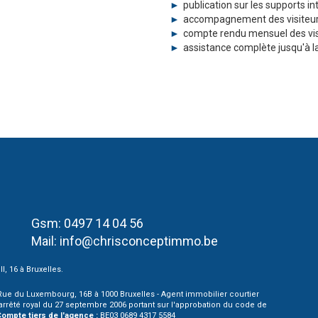
publication sur les supports in
accompagnement des visiteu
compte rendu mensuel des vis
assistance complète jusqu'à la
Gsm: 0497 14 04 56
Mail:
info@chrisconceptimmo.be
I, 16 à Bruxelles.
 - Rue du Luxembourg, 16B à 1000 Bruxelles - Agent immobilier courtier
l'arrêté royal du 27 septembre 2006 portant sur l'approbation du
code de
ompte tiers de l'agence :
BE03 0689 4317 5584