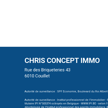
CHRIS CONCEPT IMMO
Rue des Briqueteries 43
6010 Couillet
Autorité de surveillance : SPF Economie, Boulevard du Roi Albert I
Autorité de surveillance : Institut professionnel de l'Immobilier
titulaire IPI N°505374 octroyés en Belgique - WWW.IPI.BE - selon 
déontologie
de l'Institut professionnel des agents immobiliers.
C