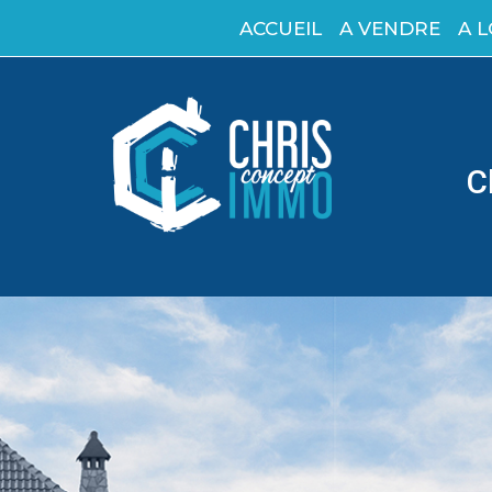
ACCUEIL
A VENDRE
A 
C